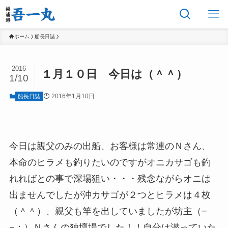
ホーム
船長日誌
2016
１月１０日 今日は（＾＾）
1/10
2016年1月10日
船長日誌
今日は親父のみの出船、お客様は常連のＮさん、
本命のヒラメも釣りたいのですがオニカサゴも釣
れればとの事で深場狙い・・・残念ながらオニは
出ませんでしたが沖カサゴが２つとヒラメは４枚
（＾＾）、親父も竿を出していましたが坊主（−
−：）Ｎさんの独壇場でした！！自分は潜っていた