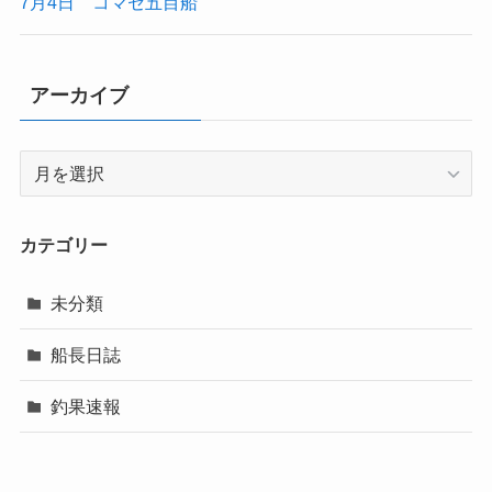
7月4日 コマセ五目船
アーカイブ
ア
ー
カ
イ
カテゴリー
ブ
未分類
船長日誌
釣果速報