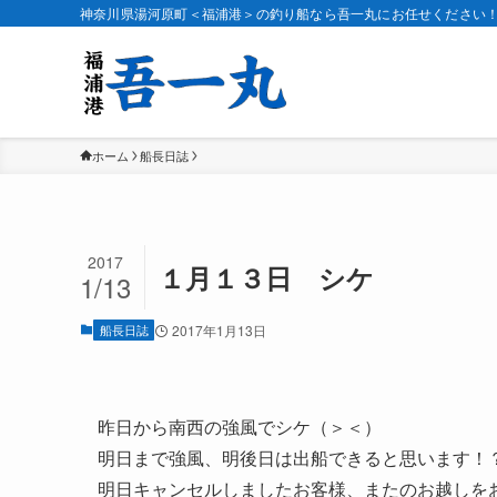
神奈川県湯河原町＜福浦港＞の釣り船なら吾一丸にお任せください
ホーム
船長日誌
2017
１月１３日 シケ
1/13
船長日誌
2017年1月13日
昨日から南西の強風でシケ（＞＜）
明日まで強風、明後日は出船できると思います！
明日キャンセルしましたお客様、またのお越しを