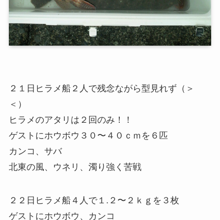
２１日ヒラメ船２人で残念ながら型見れず（＞
＜）
ヒラメのアタリは２回のみ！！
ゲストにホウボウ３０〜４０ｃｍを６匹
カンコ、サバ
北東の風、ウネリ、濁り強く苦戦
２２日ヒラメ船４人で１.２〜２ｋｇを３枚
ゲストにホウボウ、カンコ