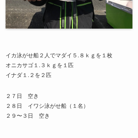
イカ泳がせ船２人でマダイ５.８ｋｇを１枚
オニカサゴ１.３ｋｇを１匹
イナダ１.２を２匹
２７日 空き
２８日 イワシ泳がせ船（１名）
２９〜３日 空き