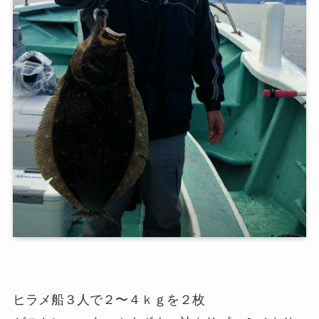
ヒラメ船３人で２〜４ｋｇを２枚