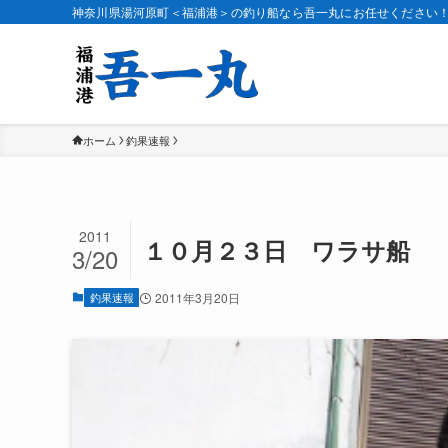
神奈川県湯河原町＜福浦港＞の釣り船なら吾一丸にお任せください
ホーム
釣果速報
2011
１０月２３日 ワラサ船
3/20
釣果速報
2011年3月20日