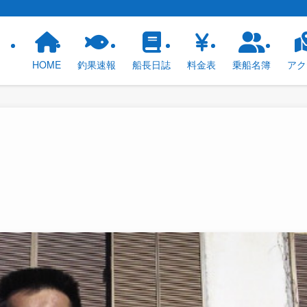
！
HOME
釣果速報
船長日誌
料金表
乗船名簿
アク