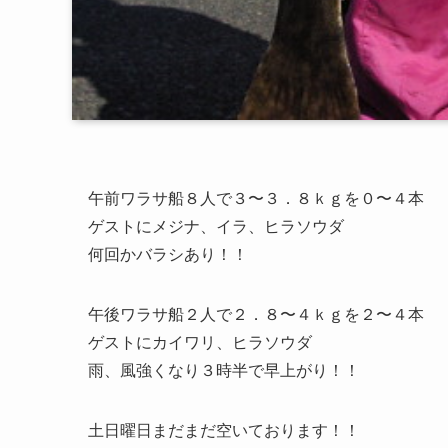
午前ワラサ船８人で３〜３．８ｋｇを０〜４本
ゲストにメジナ、イラ、ヒラソウダ
何回かバラシあり！！
午後ワラサ船２人で２．８〜４ｋｇを２〜４本
ゲストにカイワリ、ヒラソウダ
雨、風強くなり３時半で早上がり！！
土日曜日まだまだ空いております！！