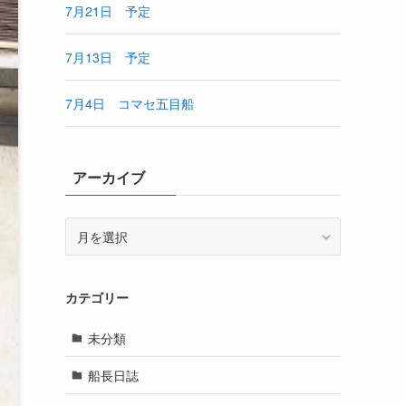
7月21日 予定
7月13日 予定
7月4日 コマセ五目船
アーカイブ
ア
ー
カ
イ
カテゴリー
ブ
未分類
船長日誌