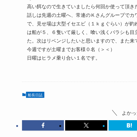
高い餌なので生きていましたら何回か使って頂き
話しは先週の土曜へ、常連のＫさんグループでカ
で、見せ場は大型イセエビ（１ｋｇぐらい）が釣
は船が５、６隻いて厳しく、喰い浅くバラシも目
た。次はリベンジしたいと思いますので、また来
今週ですが土曜までお客様０名（＞＜）
日曜はヒラメ乗り合い１名です。
船長日誌
よかっ