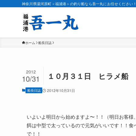
神奈川県湯河原町＜福浦港＞の釣り船なら吾一丸にお任せください
ホーム
船長日誌
2012
１０月３１日 ヒラメ船
10/31
船長日誌
2012年10月31日
いよいよ明日から始めますよ〜！！（明日お客様
餌は中型で太っているので元気がいいです！！食
で！！