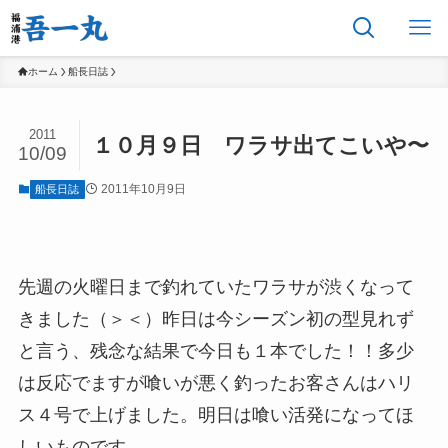
ホーム
船長日誌
2011
１０月９日 ワラサ出てこいや〜
10/09
2011年10月9日
船長日誌
先週の火曜日まで釣れていたワラサが渋くなって
きました（＞＜）昨日は今シーズン初の型見れず
と言う、残念な結果で今日も１本でした！！多少
は反応でますが喰いが悪く釣ったお客さんはハリ
ス４号で上げました。明日は喰い活発になってほ
しいものです