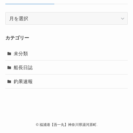
ア
ー
カ
イ
カテゴリー
ブ
未分類
船長日誌
釣果速報
©
福浦港【吾一丸】神奈川県湯河原町.