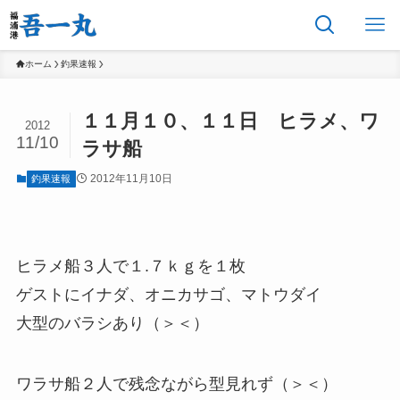
ホーム
釣果速報
１１月１０、１１日 ヒラメ、ワ
2012
11/10
ラサ船
2012年11月10日
釣果速報
ヒラメ船３人で１.７ｋｇを１枚
ゲストにイナダ、オニカサゴ、マトウダイ
大型のバラシあり（＞＜）
ワラサ船２人で残念ながら型見れず（＞＜）