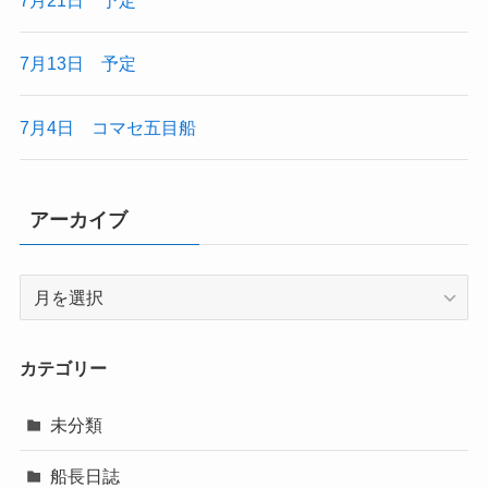
7月21日 予定
7月13日 予定
7月4日 コマセ五目船
アーカイブ
ア
ー
カ
イ
カテゴリー
ブ
未分類
船長日誌