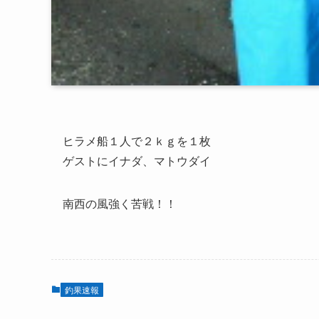
ヒラメ船１人で２ｋｇを１枚
ゲストにイナダ、マトウダイ
南西の風強く苦戦！！
釣果速報