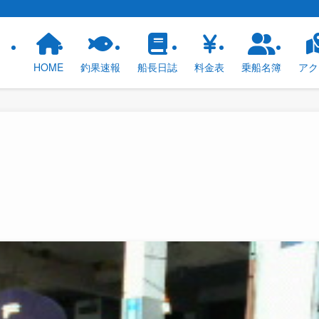
！
HOME
釣果速報
船長日誌
料金表
乗船名簿
アク