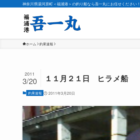
神奈川県湯河原町＜福浦港＞の釣り船なら吾一丸にお任せください
ホーム
釣果速報
2011
１１月２１日 ヒラメ船
3/20
釣果速報
2011年3月20日