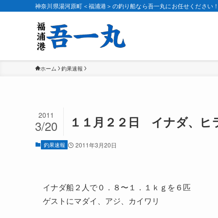
神奈川県湯河原町＜福浦港＞の釣り船なら吾一丸にお任せください
ホーム
釣果速報
2011
１１月２２日 イナダ、ヒ
3/20
釣果速報
2011年3月20日
イナダ船２人で０．８〜１．１ｋｇを６匹
ゲストにマダイ、アジ、カイワリ