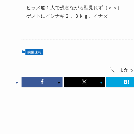
ヒラメ船１人で残念ながら型見れず（＞＜）
ゲストにイシナギ２．３ｋｇ、イナダ
釣果速報
よかっ