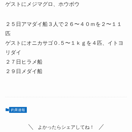
ゲストにメジマグロ、ホウボウ
２５日アマダイ船３人で２６〜４０ｍを２〜１１
匹
ゲストにオニカサゴ０.５〜１ｋｇを４匹、イトヨ
リダイ
２７日ヒラメ船
２９日メダイ船
釣果速報
よかったらシェアしてね！