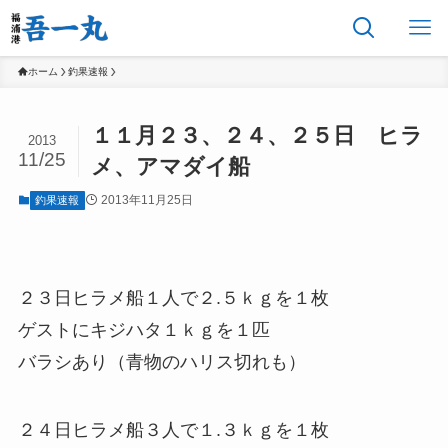
ホーム
釣果速報
１１月２３、２４、２５日 ヒラ
2013
11/25
メ、アマダイ船
2013年11月25日
釣果速報
２３日ヒラメ船１人で２.５ｋｇを１枚
ゲストにキジハタ１ｋｇを１匹
バラシあり（青物のハリス切れも）
２４日ヒラメ船３人で１.３ｋｇを１枚