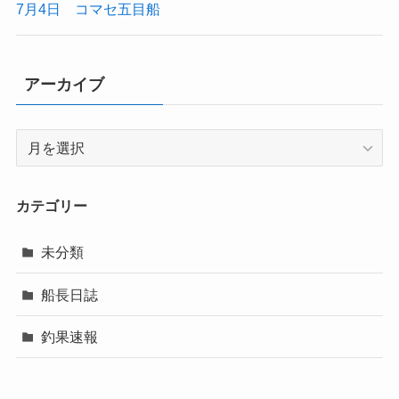
7月4日 コマセ五目船
アーカイブ
ア
ー
カ
イ
カテゴリー
ブ
未分類
船長日誌
釣果速報