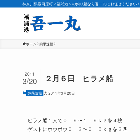
神奈川県湯河原町＜福浦港＞の釣り船なら吾一丸にお任せください
ホーム
釣果速報
2011
２月６日 ヒラメ船
3/20
釣果速報
2011年3月20日
ヒラメ船１人で０．６〜１．６ｋｇを４枚
ゲストにホウボウ０．３〜０．５ｋｇを３匹