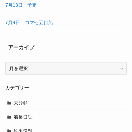
7月13日 予定
7月4日 コマセ五目船
アーカイブ
ア
ー
カ
イ
カテゴリー
ブ
未分類
船長日誌
釣果速報