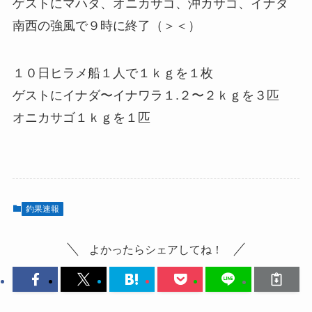
ゲストにマハタ、オニカサゴ、沖カサゴ、イナダ
南西の強風で９時に終了（＞＜）
１０日ヒラメ船１人で１ｋｇを１枚
ゲストにイナダ〜イナワラ１.２〜２ｋｇを３匹
オニカサゴ１ｋｇを１匹
釣果速報
よかったらシェアしてね！