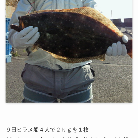
９日ヒラメ船４人で２ｋｇを１枚