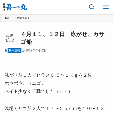
ホーム
釣果速報
４月１１、１２日 泳がせ、カサ
2019
4/12
ゴ船
2019年4月12日
釣果速報
泳がせ船１人でヒラメ０.５〜１ｋｇを２枚
ホウボウ、ワニゴチ
ベイト少なく苦戦でした（＞＜）
浅場カサゴ船２人で１７〜２５ｃｍを１０〜１３