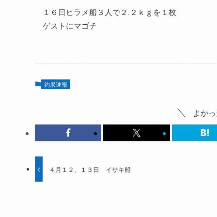
１６日ヒラメ船３人で２.２ｋｇを１枚
ゲストにマゴチ
釣果速報
よかっ
４月１２、１３日 イサキ船