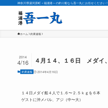
神奈川県湯河原町＜福浦港＞の釣り船なら吾一丸にお任せください
ホーム
釣果速報
2014
４月１４、１６日 メダイ
4/16
釣果速報
2014年4月16日
１４日メダイ船４人で１.６〜２.５ｋｇを６本
ゲストに沖メバル、アジ（中〜大）