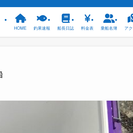
！
HOME
釣果速報
船長日誌
料金表
乗船名簿
アク
船