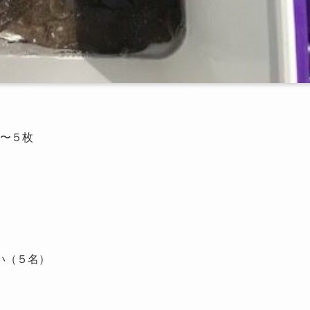
３〜５枚
い（５名）