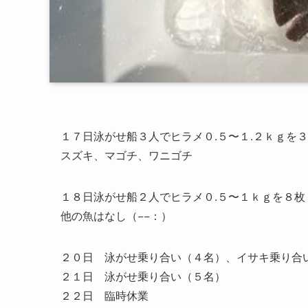
１７日泳がせ船３人でヒラメ０.５〜１.２ｋｇを
スズキ、マゴチ、ワニゴチ
１８日泳がせ船２人でヒラメ０.５〜１ｋｇを８枚
他の魚はなし（−−：）
２０日 泳がせ乗り合い（４名）、イサキ乗り合
２１日 泳がせ乗り合い（５名）
２２日 臨時休業