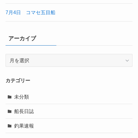
7月4日 コマセ五目船
アーカイブ
ア
ー
カ
イ
カテゴリー
ブ
未分類
船長日誌
釣果速報