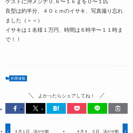
ゲストに沖メジナ０.６〜１ｋｇを０〜１匹
良型は約半分、４０ｃｍのイサキ、写真撮り忘れ
ました（＞＜）
イサキは１名様１万円、時間は６時半〜１１時ま
で！！
釣果速報
よかったらシェアしてね！
４月１日 泳がせ船
４月４、５日 泳がせ船