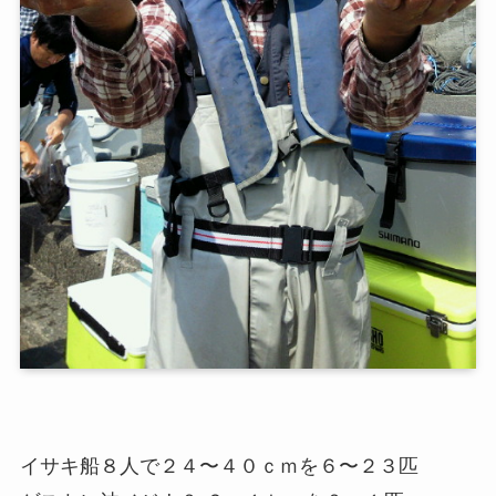
イサキ船８人で２４〜４０ｃｍを６〜２３匹