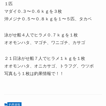
１匹
マダイ０.３〜０.６ｋｇを３枚
沖メジナ０.５〜０.８ｋｇを１〜５匹、タカベ
泳がせ船４人でヒラメ０.７ｋｇを１枚
オオモンハタ、マゴチ、ワニゴチ、カサゴ
２１日泳がせ船７人でヒラメ１ｋｇを１枚
オオモンハタ、オニカサゴ、トラフグ、ウツボ
写真もう１枚は釣果情報で！！
釣果速報