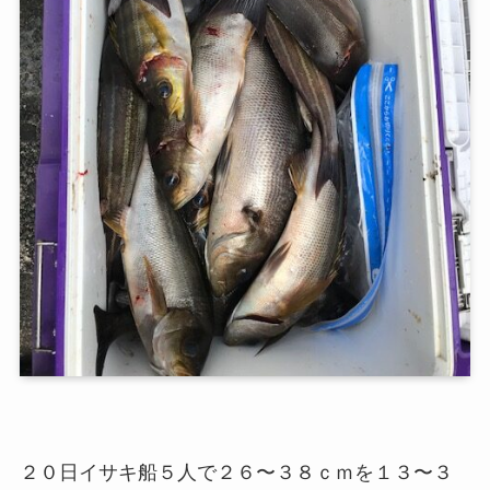
２０日イサキ船５人で２６〜３８ｃｍを１３〜３