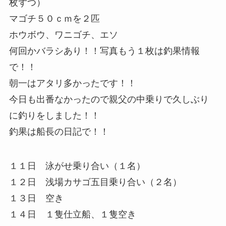
枚ずつ）
マゴチ５０ｃｍを２匹
ホウボウ、ワニゴチ、エソ
何回かバラシあり！！写真もう１枚は釣果情報
で！！
朝一はアタリ多かったです！！
今日も出番なかったので親父の中乗りで久しぶり
に釣りをしました！！
釣果は船長の日記で！！
１１日 泳がせ乗り合い（１名）
１２日 浅場カサゴ五目乗り合い（２名）
１３日 空き
１４日 １隻仕立船、１隻空き