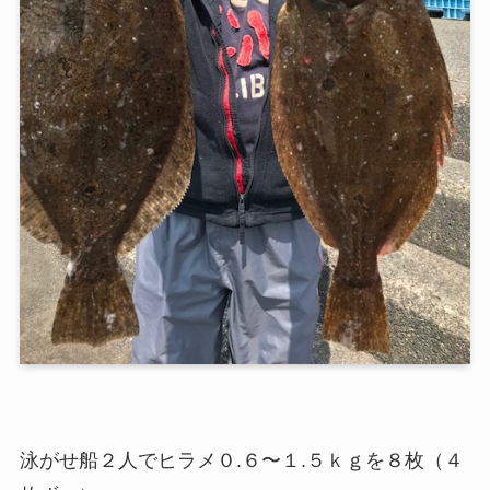
泳がせ船２人でヒラメ０.６〜１.５ｋｇを８枚（４