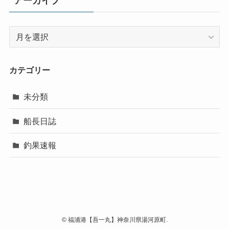
アーカイブ
ア
ー
カ
イ
カテゴリー
ブ
未分類
船長日誌
釣果速報
©
福浦港【吾一丸】神奈川県湯河原町.