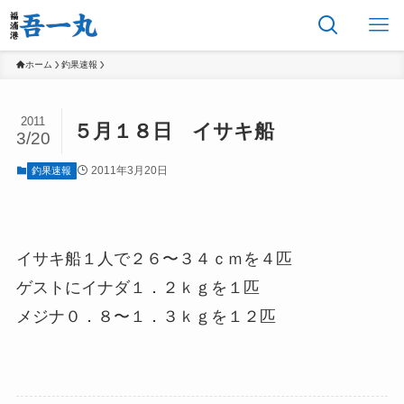
ホーム
釣果速報
2011
５月１８日 イサキ船
3/20
2011年3月20日
釣果速報
イサキ船１人で２６〜３４ｃｍを４匹
ゲストにイナダ１．２ｋｇを１匹
メジナ０．８〜１．３ｋｇを１２匹