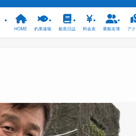
！
HOME
釣果速報
船長日誌
料金表
乗船名簿
アク