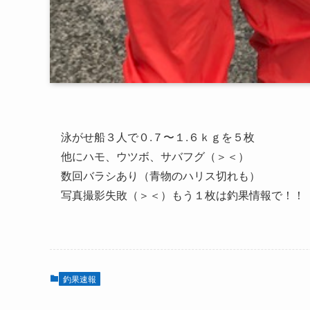
泳がせ船３人で０.７〜１.６ｋｇを５枚
他にハモ、ウツボ、サバフグ（＞＜）
数回バラシあり（青物のハリス切れも）
写真撮影失敗（＞＜）もう１枚は釣果情報で！！
釣果速報