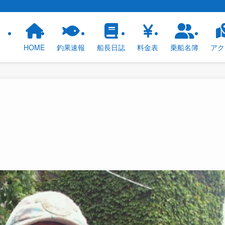
！
HOME
釣果速報
船長日誌
料金表
乗船名簿
アク