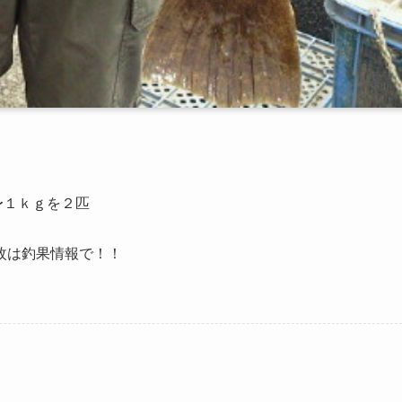
〜１ｋｇを２匹
枚は釣果情報で！！