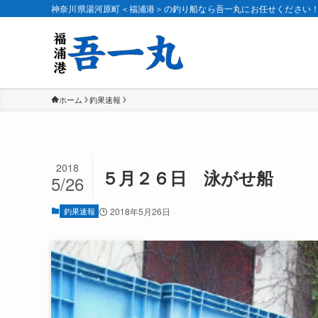
神奈川県湯河原町＜福浦港＞の釣り船なら吾一丸にお任せください
ホーム
釣果速報
2018
５月２６日 泳がせ船
5/26
釣果速報
2018年5月26日