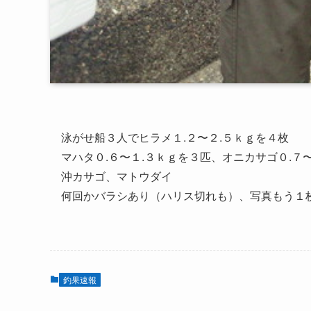
泳がせ船３人でヒラメ１.２〜２.５ｋｇを４枚
マハタ０.６〜１.３ｋｇを３匹、オニカサゴ０.７
沖カサゴ、マトウダイ
何回かバラシあり（ハリス切れも）、写真もう１
釣果速報