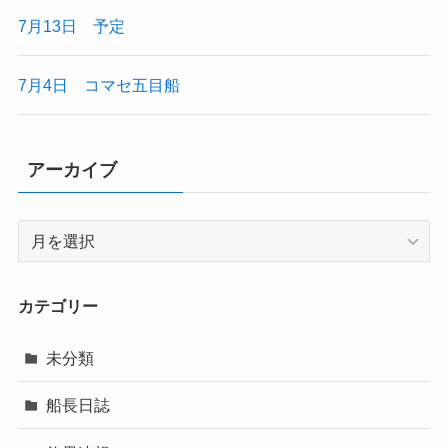
7月13日 予定
7月4日 コマセ五目船
アーカイブ
ア
ー
カ
イ
カテゴリー
ブ
未分類
船長日誌