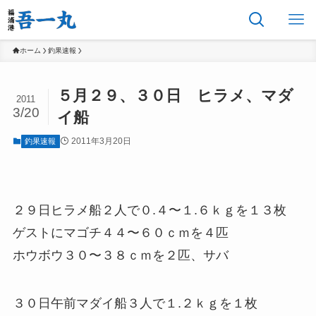
ホーム
釣果速報
５月２９、３０日 ヒラメ、マダ
2011
3/20
イ船
2011年3月20日
釣果速報
２９日ヒラメ船２人で０.４〜１.６ｋｇを１３枚
ゲストにマゴチ４４〜６０ｃｍを４匹
ホウボウ３０〜３８ｃｍを２匹、サバ
３０日午前マダイ船３人で１.２ｋｇを１枚