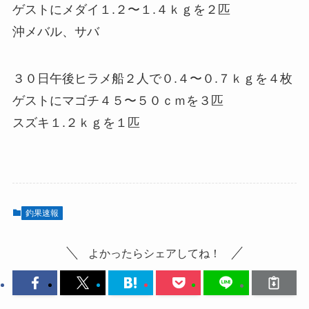
ゲストにメダイ１.２〜１.４ｋｇを２匹
沖メバル、サバ
３０日午後ヒラメ船２人で０.４〜０.７ｋｇを４枚
ゲストにマゴチ４５〜５０ｃｍを３匹
スズキ１.２ｋｇを１匹
釣果速報
よかったらシェアしてね！