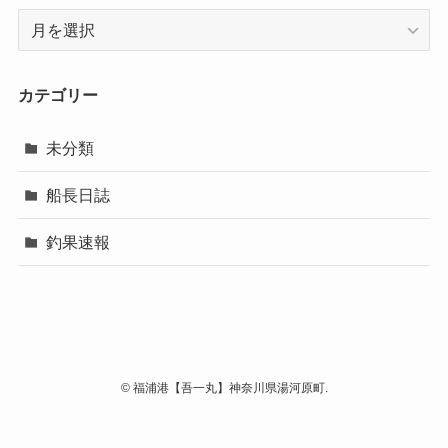
ア
ー
カ
イ
カテゴリー
ブ
未分類
船長日誌
釣果速報
©
福浦港【吾一丸】神奈川県湯河原町.