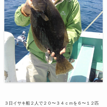
３日イサキ船２人で２０〜３４ｃｍを６〜１２匹