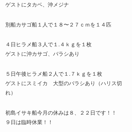
ゲストにタカベ、沖メジナ
別船カサゴ船１人で１８〜２７ｃｍを１４匹
４日ヒラメ船３人で１.４ｋｇを１枚
ゲストに沖カサゴ、バラシあり
５日午後ヒラメ船２人で１.７ｋｇを１枚
ゲストにスミイカ 大型のバラシあり（ハリス切
れ）
初島イサキ船今月の休みは８、２２日です！！
９日は臨時休業！！