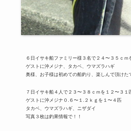
６日イサキ船ファミリー様３名で２４〜３５ｃｍ
ゲストに沖メジナ、タカベ、ウマズラハギ
奥様、お子様は初めての船釣り、楽しんで頂けた
７日イサキ船４人で２３〜３８ｃｍを１２〜３１
ゲストに沖メジナ０.６〜１.２ｋｇを１〜４匹
タカベ、ウマズラハギ、ニザダイ
写真３枚は釣果情報で！！