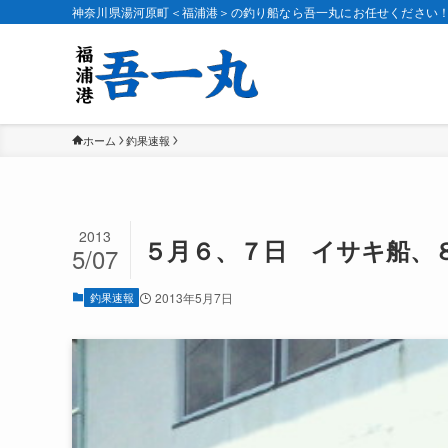
神奈川県湯河原町＜福浦港＞の釣り船なら吾一丸にお任せください
ホーム
釣果速報
2013
５月６、７日 イサキ船、
5/07
釣果速報
2013年5月7日