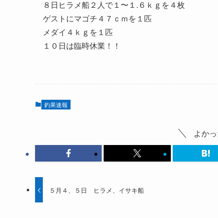
８日ヒラメ船２人で１〜１.６ｋｇを４枚
ゲストにマゴチ４７ｃｍを１匹
メダイ４ｋｇを１匹
１０日は臨時休業！！
釣果速報
よかっ
５月４、５日 ヒラメ、イサキ船