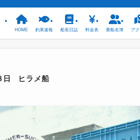
！
HOME
釣果速報
船長日誌
料金表
乗船名簿
アク
８日 ヒラメ船