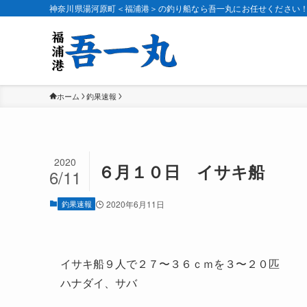
神奈川県湯河原町＜福浦港＞の釣り船なら吾一丸にお任せください
ホーム
釣果速報
2020
６月１０日 イサキ船
6/11
釣果速報
2020年6月11日
イサキ船９人で２７〜３６ｃｍを３〜２０匹
ハナダイ、サバ