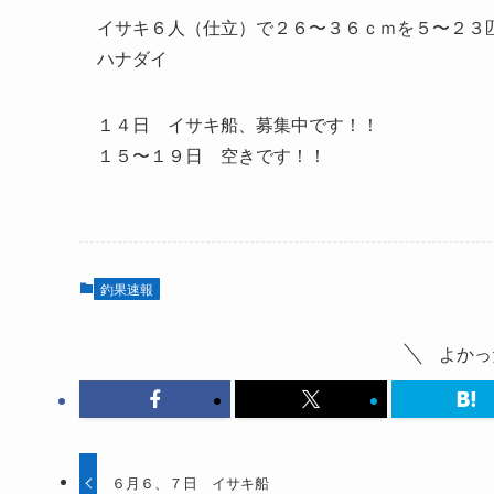
イサキ６人（仕立）で２６〜３６ｃｍを５〜２３
ハナダイ
１４日 イサキ船、募集中です！！
１５〜１９日 空きです！！
釣果速報
よかっ
６月６、７日 イサキ船