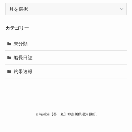
ア
ー
カ
イ
カテゴリー
ブ
未分類
船長日誌
釣果速報
©
福浦港【吾一丸】神奈川県湯河原町.