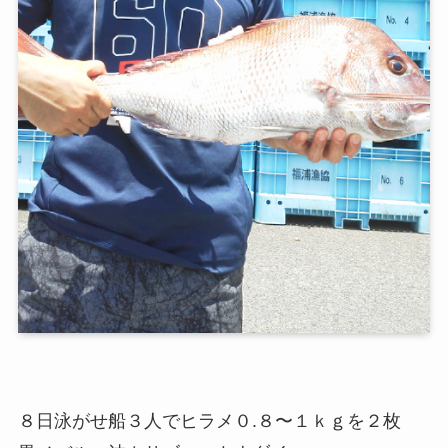
８日泳がせ船３人でヒラメ０.８〜１ｋｇを２枚