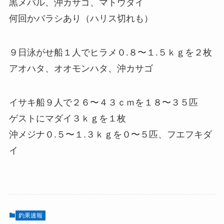
黒メバル、沖カサゴ、マトウダイ
何回かバラシあり（ハリス切れも）
９日泳がせ船１人でヒラメ０.８〜１.５ｋｇを２枚
アオハタ、オオモンハタ、沖カサゴ
イサキ船９人で２６〜４３ｃｍを１８〜３５匹
ゲストにマダイ３ｋｇを１枚
沖メジナ０.５〜１.３ｋｇを０〜５匹、フエフキダ
イ
釣果速報