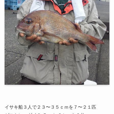
イサキ船３人で２３〜３５ｃｍを７〜２１匹