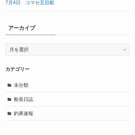
7月4日 コマセ五目船
アーカイブ
ア
ー
カ
イ
カテゴリー
ブ
未分類
船長日誌
釣果速報