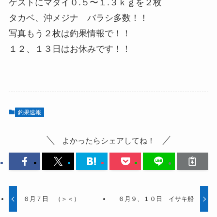
ゲストにマダイ０.５〜１.３ｋｇを２枚
タカベ、沖メジナ バラシ多数！！
写真もう２枚は釣果情報で！！
１２、１３日はお休みです！！
釣果速報
よかったらシェアしてね！
６月７日 （＞＜）
６月９、１０日 イサキ船