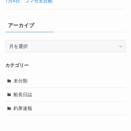
7月4日 コマセ五目船
アーカイブ
ア
ー
カ
イ
カテゴリー
ブ
未分類
船長日誌
釣果速報