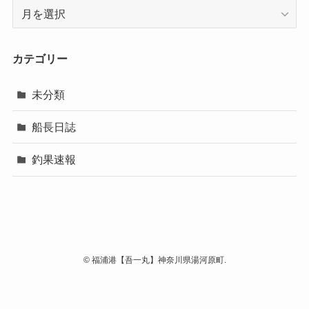
ア
ー
カ
イ
カテゴリー
ブ
未分類
船長日誌
釣果速報
©
福浦港【吾一丸】神奈川県湯河原町.