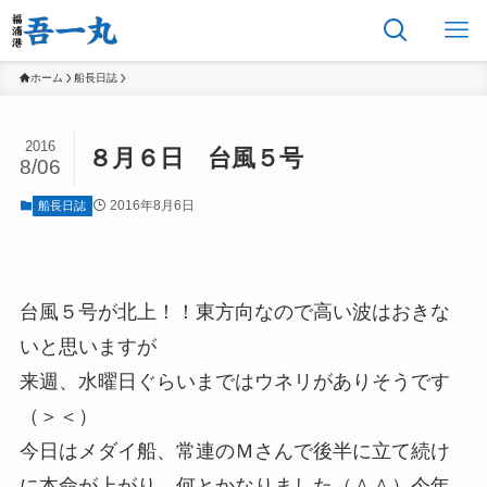
ホーム
船長日誌
2016
８月６日 台風５号
8/06
2016年8月6日
船長日誌
台風５号が北上！！東方向なので高い波はおきな
いと思いますが
来週、水曜日ぐらいまではウネリがありそうです
（＞＜）
今日はメダイ船、常連のＭさんで後半に立て続け
に本命が上がり、何とかなりました（＾＾）今年