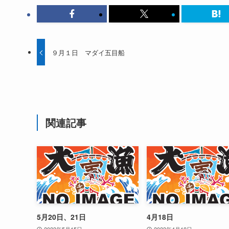
９月１日 マダイ五目船
関連記事
5月20日、21日
4月18日