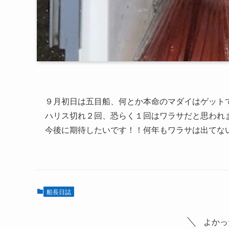
９月初日は五目船、何とか本命のマダイはゲット
ハリス切れ２回、恐らく１回はワラサだと思われ
今後に期待したいです！！何年もワラサは出てな
船長日誌
よかっ