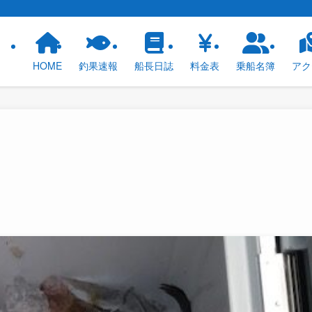
！
HOME
釣果速報
船長日誌
料金表
乗船名簿
アク