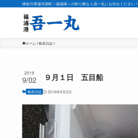
神奈川県湯河原町＜福浦港＞の釣り船なら吾一丸にお任せください
ホーム
船長日誌
2019
９月１日 五目船
9/02
船長日誌
2019年9月2日