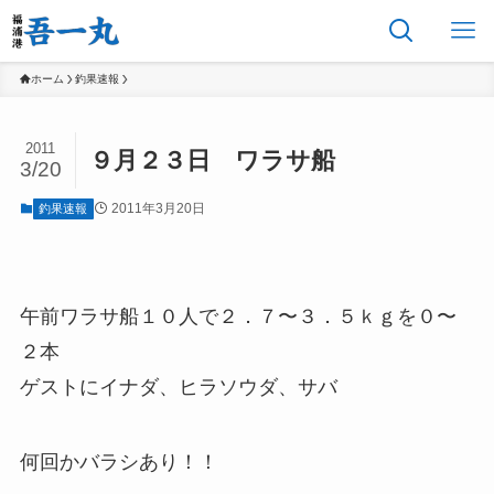
ホーム
釣果速報
2011
９月２３日 ワラサ船
3/20
2011年3月20日
釣果速報
午前ワラサ船１０人で２．７〜３．５ｋｇを０〜
２本
ゲストにイナダ、ヒラソウダ、サバ
何回かバラシあり！！