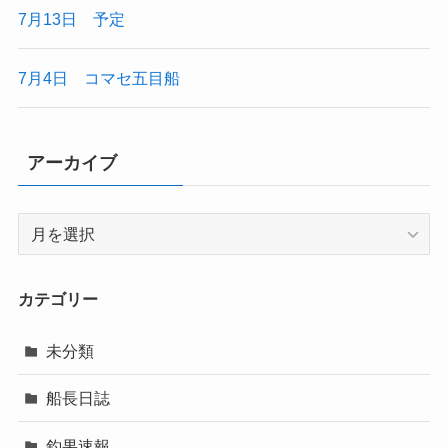
7月13日 予定
7月4日 コマセ五目船
アーカイブ
ア
ー
カ
イ
カテゴリー
ブ
未分類
船長日誌
釣果速報