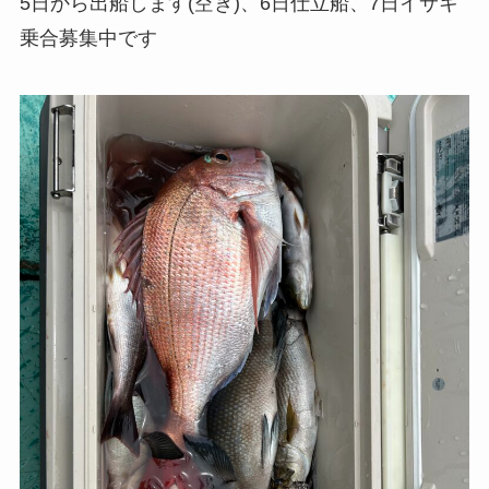
5日から出船します(空き)、6日仕立船、7日イサキ
乗合募集中です